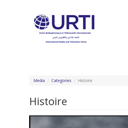
Aller
au
contenu
principal
Media
Categories
Histoire
Histoire