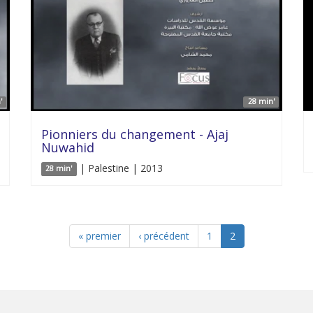
'
28 min'
Pionniers du changement - Ajaj
Nuwahid
| Palestine | 2013
28 min'
« premier
‹ précédent
1
2