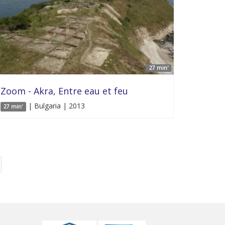
27 min'
Zoom - Akra, Entre eau et feu
| Bulgaria | 2013
27 min'