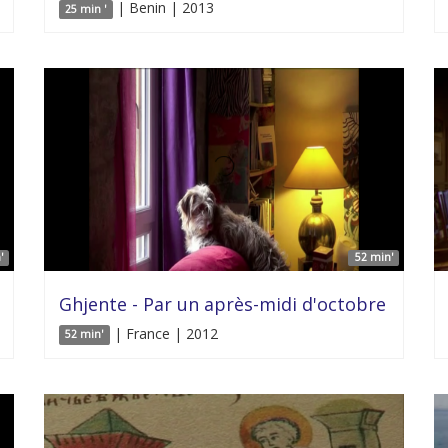
| Benin | 2013
25 min '
'
52 min'
Ghjente - Par un après-midi d'octobre
| France | 2012
52 min'