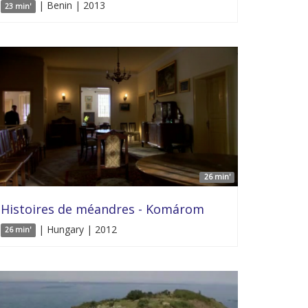
| Benin | 2013
23 min'
26 min'
Histoires de méandres - Komárom
| Hungary | 2012
26 min'