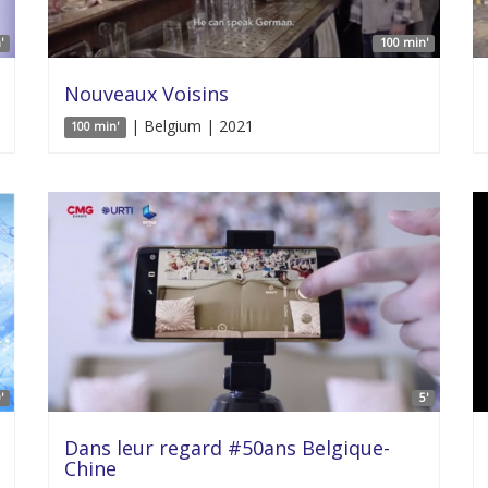
'
100 min'
Nouveaux Voisins
| Belgium | 2021
100 min'
'
5'
Dans leur regard #50ans Belgique-
Chine