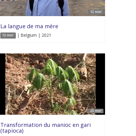
12 min'
La langue de ma mère
| Belgium | 2021
12 min'
23 min'
Transformation du manioc en gari
(tapioca)