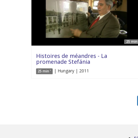
25 min 
Histoires de méandres - La
promenade Stefánia
| Hungary | 2011
25 min '