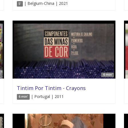
| Belgium-China | 2021
5'
'
6 min'
Tintim Por Tintim - Crayons
| Portugal | 2011
6 min'