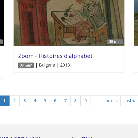
'
30 min'
Zoom - Histoires d'alphabet
| Bulgaria | 2013
30 min'
1
2
3
4
5
6
7
8
9
…
next ›
last »