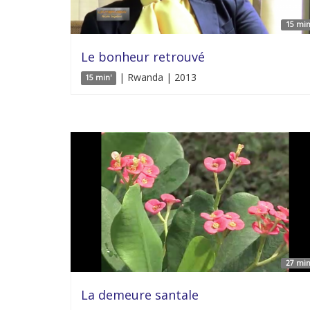
15 min
Le bonheur retrouvé
| Rwanda | 2013
15 min'
27 min
La demeure santale