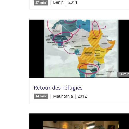
| Benin | 2011
27 min'
14 min
Retour des réfugiés
| Mauritania | 2012
14 min'