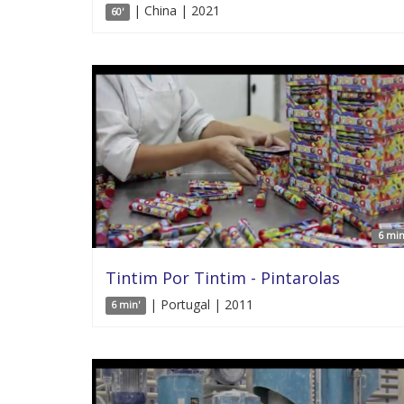
| China | 2021
60'
6 min
Tintim Por Tintim - Pintarolas
| Portugal | 2011
6 min'