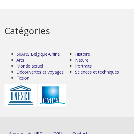
Catégories
50ANS Belgique-Chine
Histoire
Arts
Nature
Monde actuel
Portraits
Découvertes et voyages
Sciences et techniques
Fiction
A propos de URTI
CGU
Contact