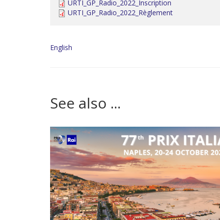
URTI_GP_Radio_2022_Inscription
URTI_GP_Radio_2022_Règlement
English
See also ...