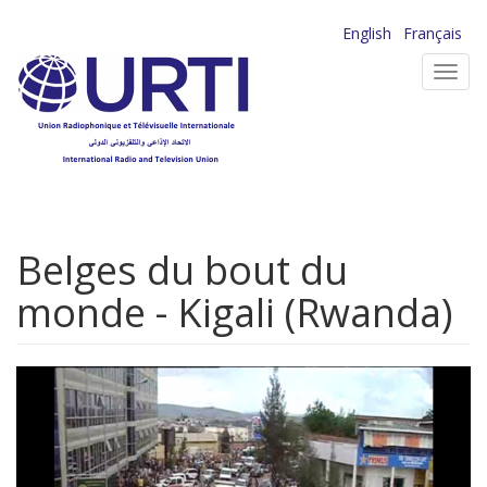
Aller
English
Français
au
Toggl
contenu
navig
principal
Belges du bout du
monde - Kigali (Rwanda)