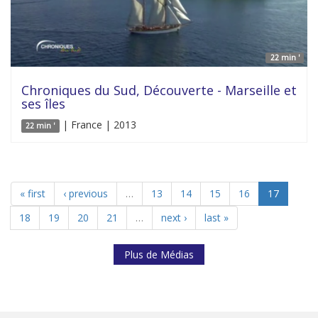
22 min '
Chroniques du Sud, Découverte - Marseille et
ses îles
| France | 2013
22 min '
« first
‹ previous
…
13
14
15
16
17
18
19
20
21
…
next ›
last »
Plus de Médias