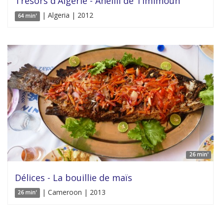
Trésors d'Algérie - Ahellil de Timimoun
| Algeria | 2012
64 min'
26 min'
Délices - La bouillie de maïs
| Cameroon | 2013
26 min'