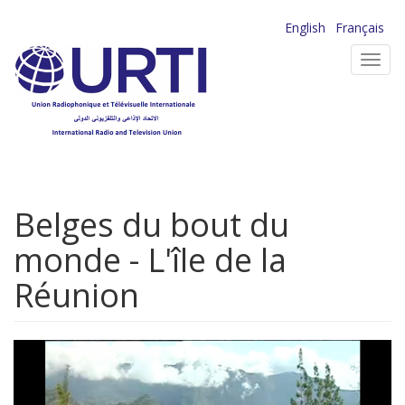
Aller
English
Français
au
Toggl
contenu
navig
principal
Belges du bout du
monde - L'île de la
Réunion