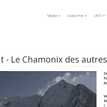
Media
Grand Prix
URTI
t - Le Chamonix des autre
D
P
A
Ve
Ré
F.