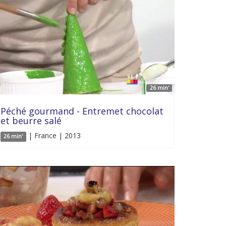
26 min'
Péché gourmand - Entremet chocolat
et beurre salé
| France | 2013
26 min'