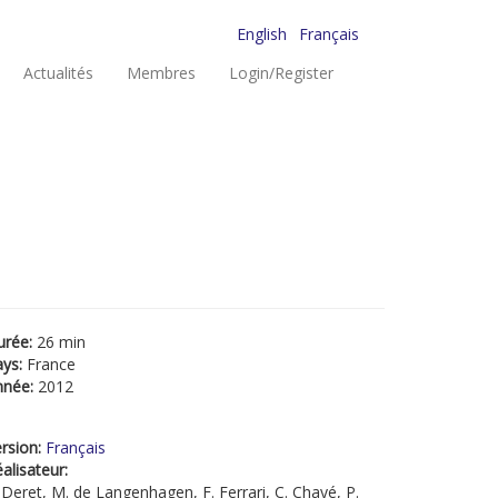
English
Français
Actualités
Membres
Login/Register
s
urée:
26 min
ays:
France
nnée:
2012
rsion:
Français
alisateur:
 Deret, M. de Langenhagen, F. Ferrari, C. Chayé, P.