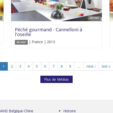
'
26 min'
Péché gourmand - Cannelloni à
l'oseille
| France | 2013
26 min'
1
2
3
4
5
6
7
8
9
…
next ›
last »
Plus de Médias
0ANS Belgique-Chine
Histoire