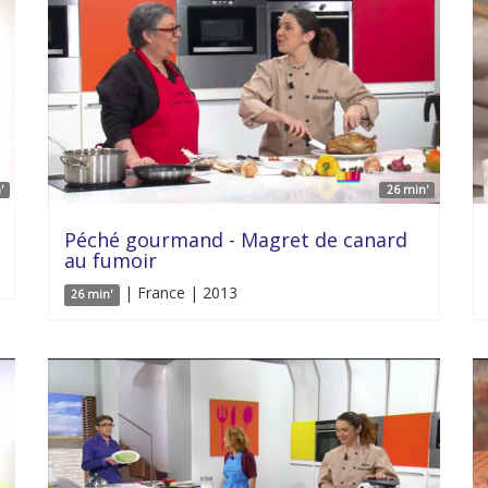
'
26 min'
Péché gourmand - Magret de canard
au fumoir
| France | 2013
26 min'