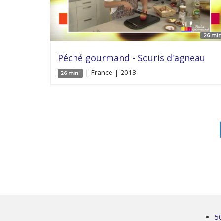
26 min
Péché gourmand - Souris d'agneau
| France | 2013
26 min'
5