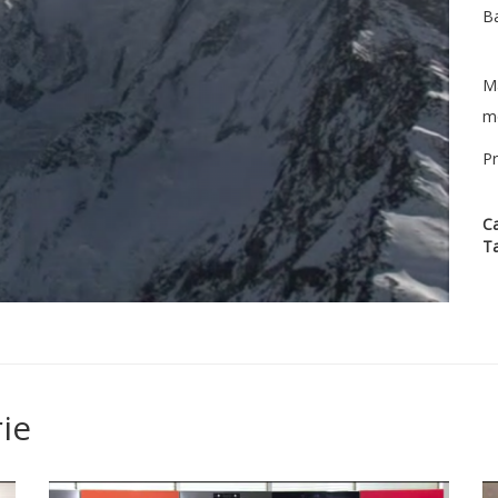
Ba
Ma
mo
Pr
Ca
T
ie