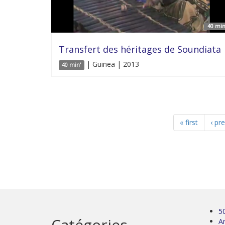
40 min
Transfert des héritages de Soundiata
| Guinea | 2013
40 min'
« first
‹ pr
5
Catégories
Ar