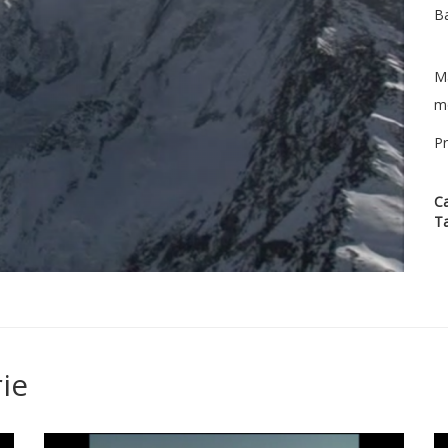
Ba
Ma
mo
Pr
Ca
T
ie