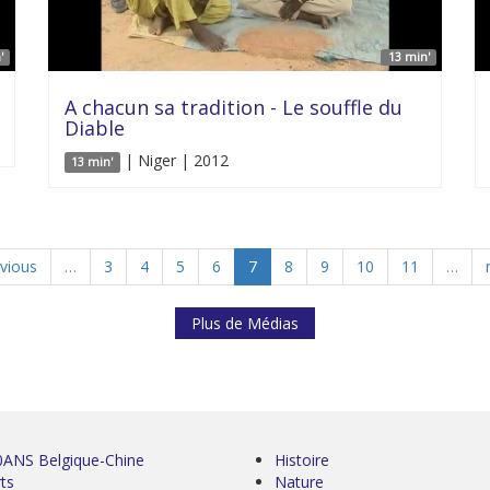
'
13 min'
A chacun sa tradition - Le souffle du
Diable
| Niger | 2012
13 min'
evious
…
3
4
5
6
7
8
9
10
11
…
Plus de Médias
0ANS Belgique-Chine
Histoire
ts
Nature