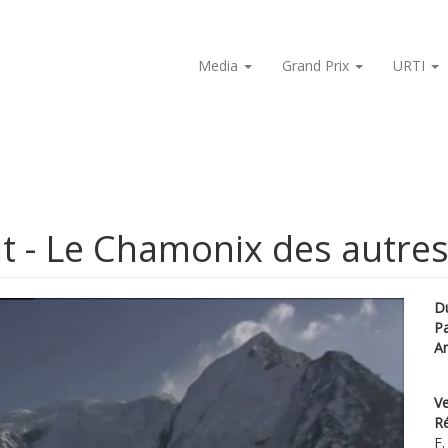
Media
Grand Prix
URTI
t - Le Chamonix des autre
D
P
A
Ve
Ré
F.