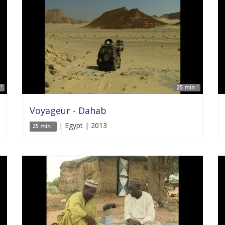
'
25 min '
Voyageur - Dahab
| Egypt | 2013
25 min '