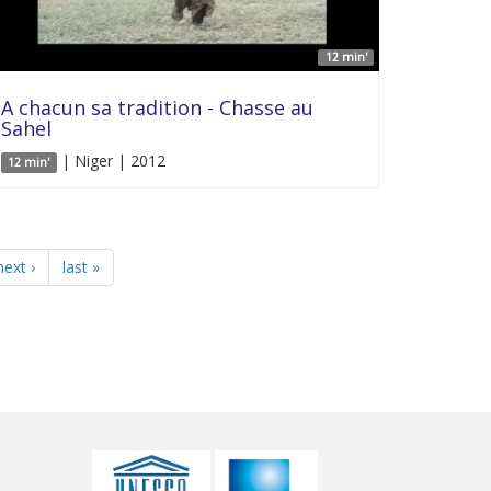
12 min'
A chacun sa tradition - Chasse au
Sahel
| Niger | 2012
12 min'
next ›
last »