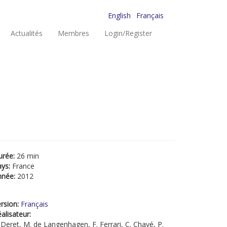
English
Français
Actualités
Membres
Login/Register
s
urée:
26 min
ays:
France
nnée:
2012
rsion:
Français
alisateur:
 Deret, M. de Langenhagen, F. Ferrari, C. Chayé, P.