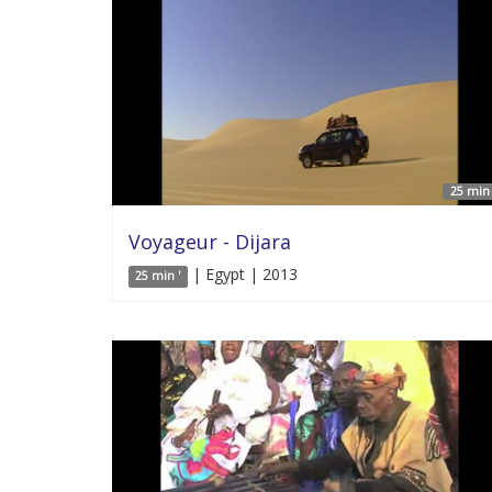
25 min 
Voyageur - Dijara
| Egypt | 2013
25 min '