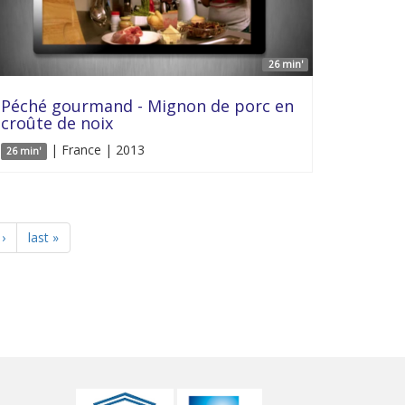
26 min'
Péché gourmand - Mignon de porc en
croûte de noix
| France | 2013
26 min'
›
last »