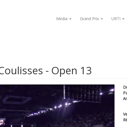
Media
Grand Prix
URTI
Coulisses - Open 13
D
P
A
Ve
Ré