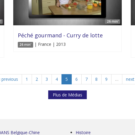
'
26 min'
Péché gourmand - Curry de lotte
| France | 2013
26 min'
‹ previous
1
2
3
4
5
6
7
8
9
…
next 
Plus de Médias
0ANS Belgique-Chine
Histoire