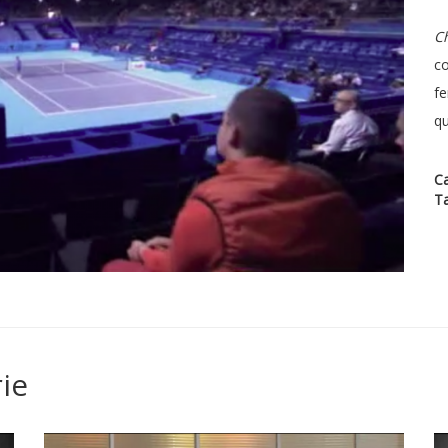
C
co
f
qu
Ca
T
ie