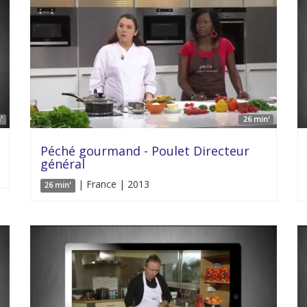
'
26 min'
Péché gourmand - Poulet Directeur
général
| France | 2013
26 min'