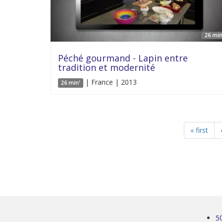
26 min
Péché gourmand - Lapin entre
tradition et modernité
| France | 2013
26 min'
« first
5