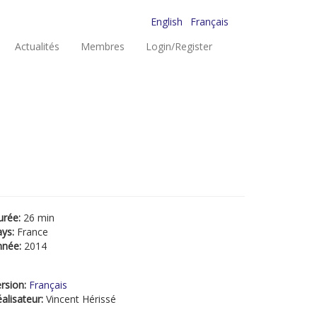
English
Français
Actualités
Membres
Login/Register
urée:
26 min
ays:
France
nnée:
2014
rsion:
Français
alisateur:
Vincent Hérissé