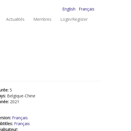
English
Français
Actualités
Membres
Login/Register
urée:
5
ays:
Belgique-Chine
nnée:
2021
rsion:
Français
btitles:
Français
alisateur: