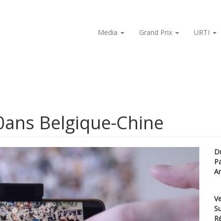
Media
Grand Prix
URTI
0ans Belgique-Chine
D
P
A
Ve
Su
Ré