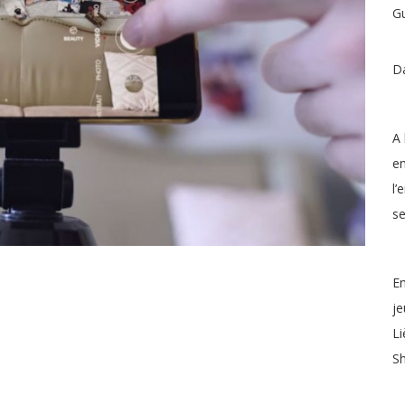
Gu
Da
A 
en
l’
se
En
je
Li
Sh