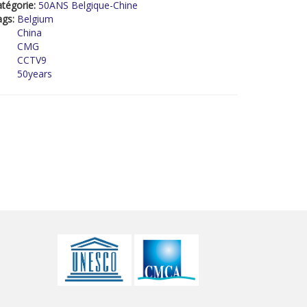
tégorie:
50ANS Belgique-Chine
ags:
Belgium
China
CMG
CCTV9
50years