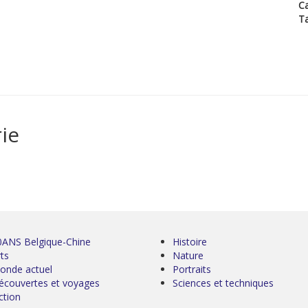
Ca
T
ie
0ANS Belgique-Chine
Histoire
ts
Nature
onde actuel
Portraits
écouvertes et voyages
Sciences et techniques
ction