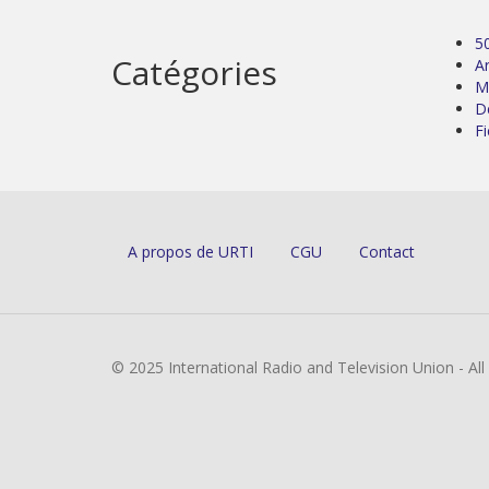
5
Catégories
Ar
M
D
Fi
A propos de URTI
CGU
Contact
© 2025 International Radio and Television Union - Al