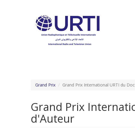
Aller
au
contenu
principal
Grand Prix
Grand Prix International URTI du Do
Grand Prix Internat
d'Auteur