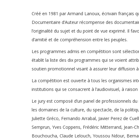
Créé en 1981 par Armand Lanoux, écrivain français qui
Documentaire d’Auteur récompense des documentaires q
l’originalité du sujet et du point de vue exprimé. Il fa
d’amitié et de compréhension entre les peuples.
Les programmes admis en compétition sont sélectionné
établit la liste des dix programmes qui se voient attri
soutien promotionnel visant à assurer leur diffusion à l
La compétition est ouverte à tous les organismes inter
institutions qui se consacrent à l’audiovisuel, à r
Le jury est composé d’un panel de professionnels du
les domaines de la culture, du spectacle, de la polit
Juliette Gréco, Fernando Arrabal, Javier Perez de Cuel
Semprun, Yves Coppens, Frédéric Mitterrand, Jean-Ch
Bouchoucha, Claude Lelouch, Youssou Ndour, Bernard