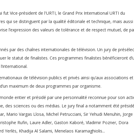
 fut Vice-président de l'URTI, le Grand Prix International URTI du
ui se distinguent par la qualité éditoriale et technique, mais aussi
vorise l’expression des valeurs de tolérance et de respect mutuel, de pa
s par des chaînes internationales de télévision. Un jury de présélec
buer le statut de finalistes. Ces programmes finalistes bénéficieront d’
’international.
nationaux de télévision publics et privés ainsi qu’aux associations et
aison d’un maximum de deux programmes par organisme.
 monde entier et présidé par une personnalité reconnue pour son act
ique, des sciences ou des médias. Le jury final a notamment été présid
lar, Mario Vargas Llosa, Michel Petrucciani, Sir Yehudi Menuhin, Jorge
ristophe Rufin, Laure Adler, Gaston Kaboré, Vladimir Pozner, Dora
 Yerlès, Khadija Al Salami, Menelaos Karamaghiolis...