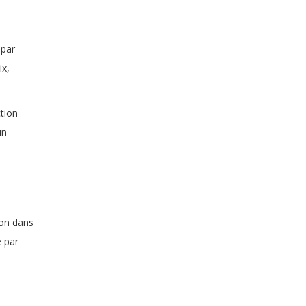
 par
ix,
tion
un
ion dans
é par