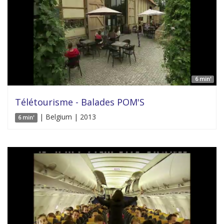
6 min'
Télétourisme - Balades POM'S
| Belgium | 2013
6 min'