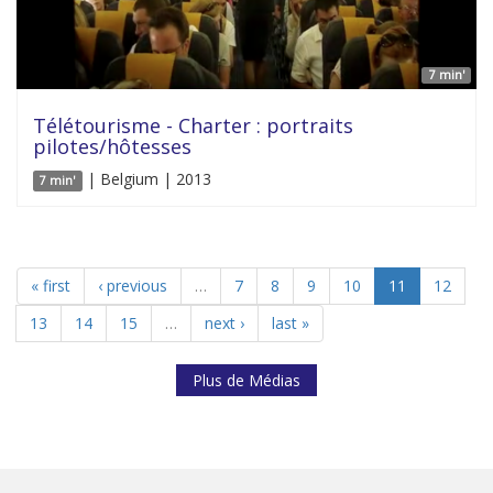
7 min'
Télétourisme - Charter : portraits
pilotes/hôtesses
| Belgium | 2013
7 min'
« first
‹ previous
…
7
8
9
10
11
12
13
14
15
…
next ›
last »
Plus de Médias