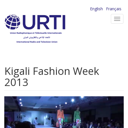
Aller
English
Français
au
Toggl
contenu
navig
principal
Kigali Fashion Week
2013