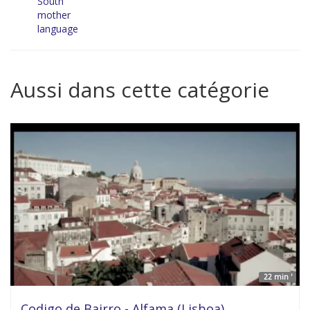
South
mother
language
Aussi dans cette catégorie
22 min '
Codigo de Bairro - Alfama (Lisboa)