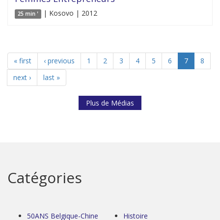
| Kosovo | 2012
25 min '
« first
‹ previous
1
2
3
4
5
6
7
8
next ›
last »
Plus de Médias
Catégories
50ANS Belgique-Chine
Histoire