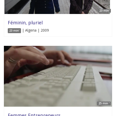
23 min'
Féminin, pluriel
| Algeria | 2009
23 min'
25 min '
Femmes Entrepreneurs