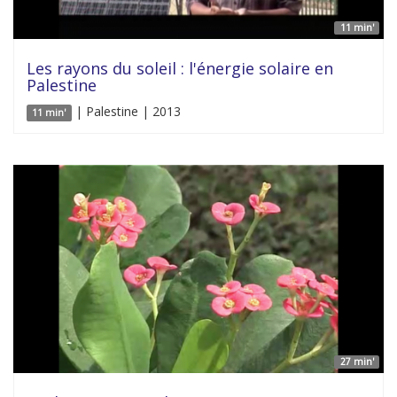
11 min'
Les rayons du soleil : l'énergie solaire en
Palestine
| Palestine | 2013
11 min'
27 min'