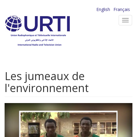
Aller
English
Français
au
Toggl
contenu
navig
principal
Les jumeaux de
l'environnement