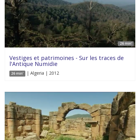
26 min'
Vestiges et patrimoines - Sur les traces de
l'Antique Numidie
| Algeria | 2012
26 min'