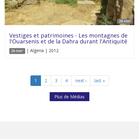
26 min'
Vestiges et patrimoines - Les montagnes de
l'Ouarsenis et de la Dahra durant l'Antiquité
| Algeria | 2012
26 min'
1
2
3
4
next ›
last »
Plus de Médias