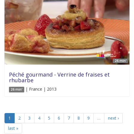
26 min'
Péché gourmand - Verrine de fraises et
rhubarbe
| France | 2013
26 min'
1
2
3
4
5
6
7
8
9
…
next ›
last »