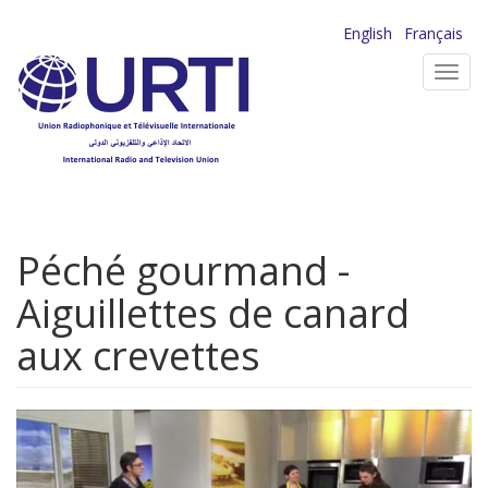
Aller
English
Français
au
Toggl
contenu
navig
principal
Péché gourmand -
Aiguillettes de canard
aux crevettes