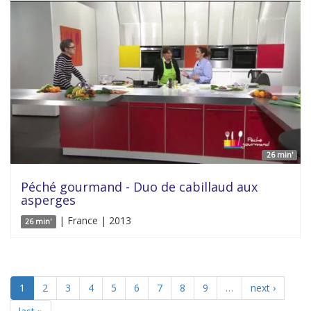
26 min'
Péché gourmand - Duo de cabillaud aux
asperges
| France | 2013
26 min'
1
2
3
4
5
6
7
8
9
…
next ›