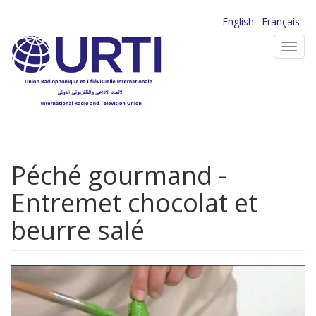
Aller
English
Français
au
Toggl
contenu
navig
principal
Péché gourmand -
Entremet chocolat et
beurre salé