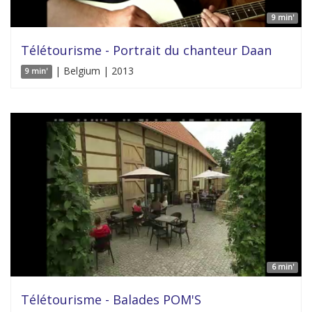
9 min'
Télétourisme - Portrait du chanteur Daan
| Belgium | 2013
9 min'
6 min'
Télétourisme - Balades POM'S