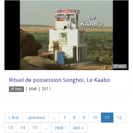
27 min'
Rituel de possession Songhoï, Le Kaabo
| Mali | 2011
27 min'
« first
‹ previous
…
7
8
9
10
11
12
13
14
15
…
next ›
last »