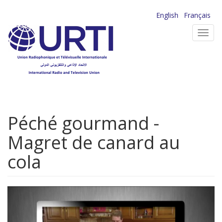
Aller
English
Français
au
Toggl
contenu
navig
principal
Péché gourmand -
Magret de canard au
cola