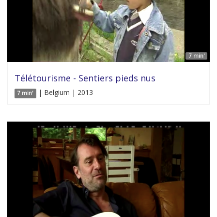
7 min'
Télétourisme - Sentiers pieds nus
| Belgium | 2013
7 min'