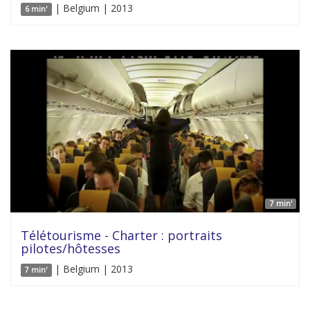
| Belgium | 2013
6 min'
7 min'
Télétourisme - Charter : portraits
pilotes/hôtesses
| Belgium | 2013
7 min'