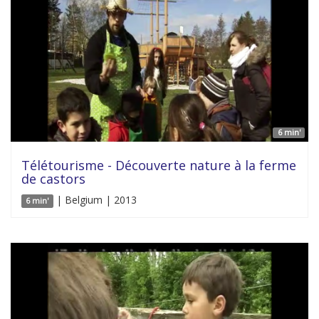
6 min'
Télétourisme - Découverte nature à la ferme
de castors
| Belgium | 2013
6 min'