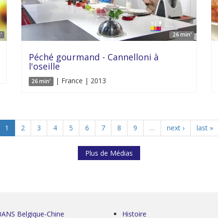
'
26 min'
Péché gourmand - Cannelloni à
l'oseille
| France | 2013
26 min'
1
2
3
4
5
6
7
8
9
…
next ›
last »
Plus de Médias
0ANS Belgique-Chine
Histoire