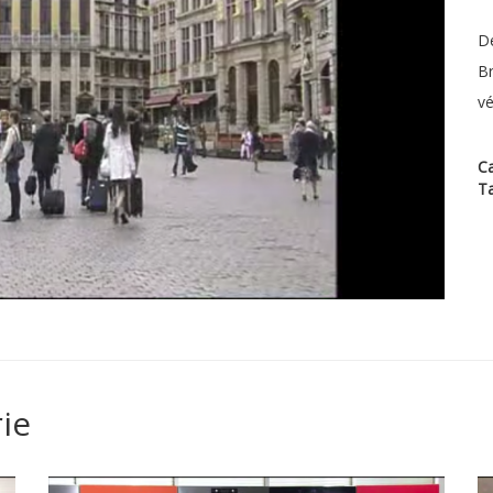
Dé
Br
vé
Ca
T
ie