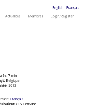
English
Français
Actualités
Membres
Login/Register
urée:
7 min
ays:
Belgique
nnée:
2013
rsion:
Français
alisateur:
Guy Lemaire