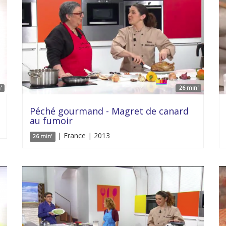
'
26 min'
Péché gourmand - Magret de canard
au fumoir
| France | 2013
26 min'