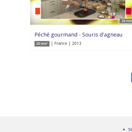
26 min
Péché gourmand - Souris d'agneau
| France | 2013
26 min'
5