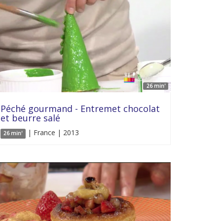
26 min'
Péché gourmand - Entremet chocolat
et beurre salé
| France | 2013
26 min'