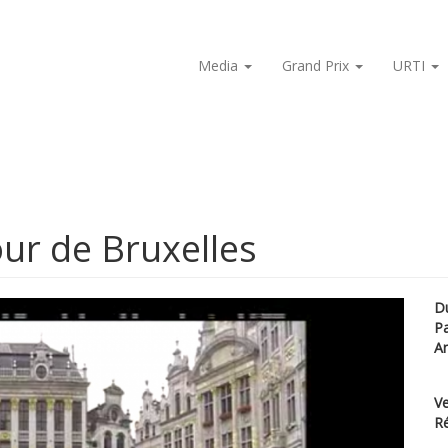
Media
Grand Prix
URTI
ur de Bruxelles
D
P
A
Ve
Ré