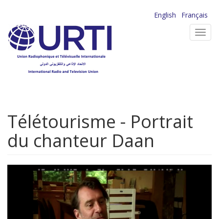
Aller
English
Français
au
Toggl
contenu
navig
principal
Télétourisme - Portrait
du chanteur Daan