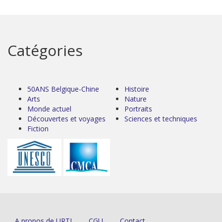
Catégories
50ANS Belgique-Chine
Histoire
Arts
Nature
Monde actuel
Portraits
Découvertes et voyages
Sciences et techniques
Fiction
A propos de URTI
CGU
Contact