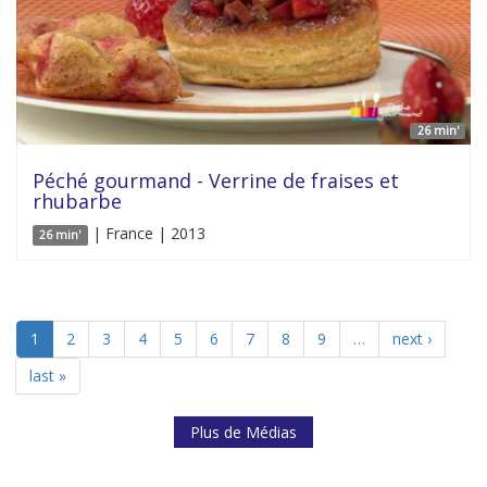
26 min'
Péché gourmand - Verrine de fraises et
rhubarbe
| France | 2013
26 min'
1
2
3
4
5
6
7
8
9
…
next ›
last »
Plus de Médias