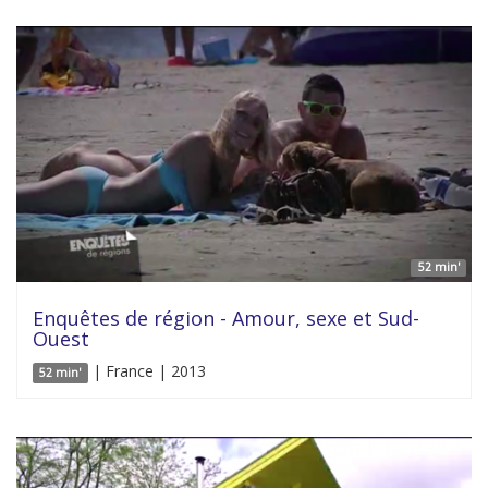
52 min'
Enquêtes de région - Amour, sexe et Sud-
Ouest
| France | 2013
52 min'