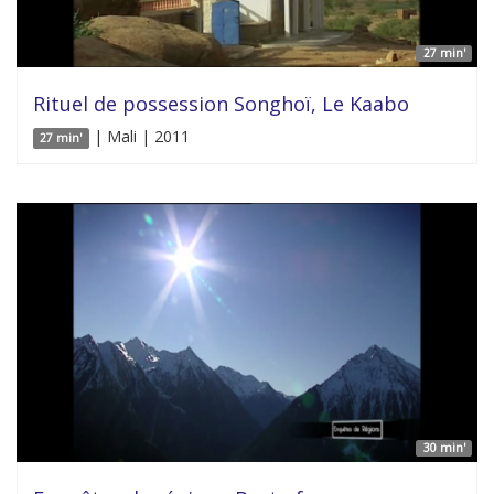
27 min'
Rituel de possession Songhoï, Le Kaabo
| Mali | 2011
27 min'
30 min'