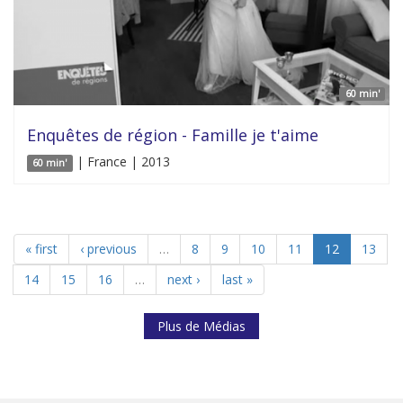
60 min'
Enquêtes de région - Famille je t'aime
| France | 2013
60 min'
« first
‹ previous
…
8
9
10
11
12
13
14
15
16
…
next ›
last »
Plus de Médias