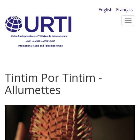
Aller
English
Français
au
Toggl
contenu
navig
principal
Tintim Por Tintim -
Allumettes