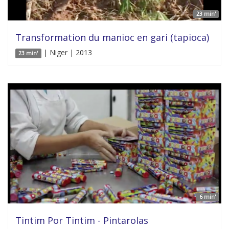
23 min'
Transformation du manioc en gari (tapioca)
| Niger | 2013
23 min'
6 min'
Tintim Por Tintim - Pintarolas