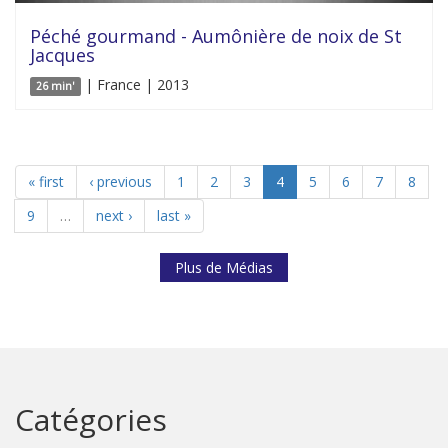
Péché gourmand - Aumônière de noix de St
Jacques
| France | 2013
26 min'
« first
‹ previous
1
2
3
4
5
6
7
8
9
…
next ›
last »
Plus de Médias
Catégories