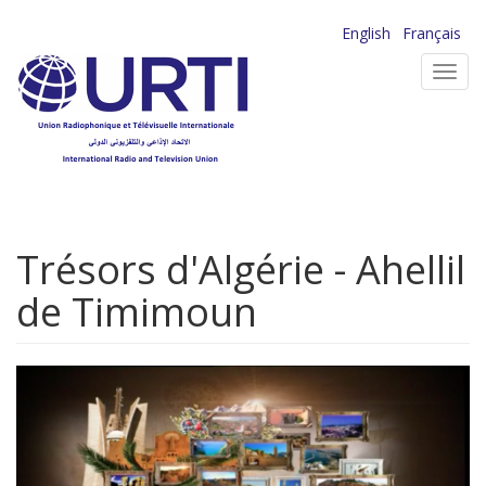
Aller
English
Français
au
Toggl
contenu
navig
principal
Trésors d'Algérie - Ahellil
de Timimoun