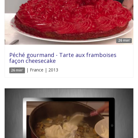
26 min'
Péché gourmand - Tarte aux framboises
façon cheesecake
| France | 2013
26 min'