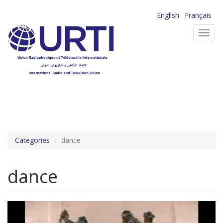
Aller
English
Français
au
Toggl
contenu
navig
principal
Categories
dance
dance