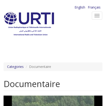
Aller
English
Français
au
Toggl
contenu
navig
principal
Categories
Documentaire
Documentaire