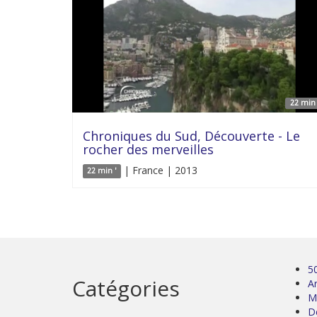
22 min 
Chroniques du Sud, Découverte - Le
rocher des merveilles
| France | 2013
22 min '
5
Catégories
Ar
M
D