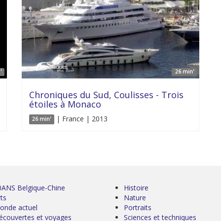
'
26 min'
Chroniques du Sud, Coulisses - Trois
étoiles à Monaco
| France | 2013
26 min'
0ANS Belgique-Chine
Histoire
ts
Nature
onde actuel
Portraits
écouvertes et voyages
Sciences et techniques