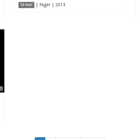
| Niger | 2013
12 min'
'