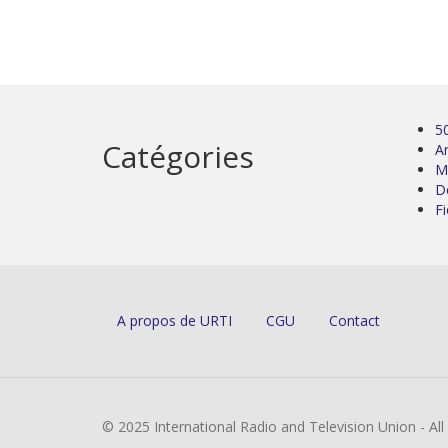
5
Catégories
Ar
M
D
Fi
A propos de URTI
CGU
Contact
© 2025 International Radio and Television Union - Al