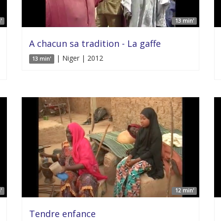
'
13 min'
A chacun sa tradition - La gaffe
| Niger | 2012
13 min'
'
12 min'
Tendre enfance