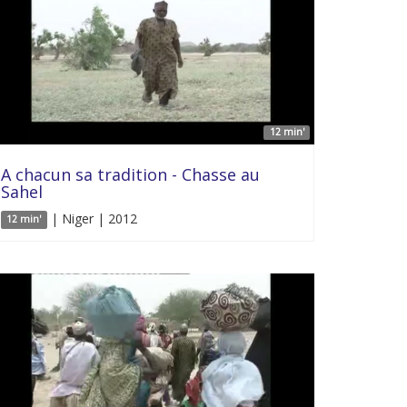
12 min'
A chacun sa tradition - Chasse au
Sahel
| Niger | 2012
12 min'