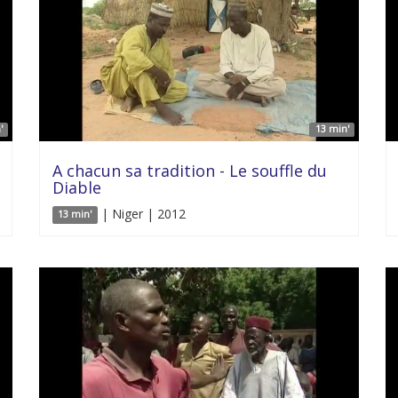
'
13 min'
A chacun sa tradition - Le souffle du
Diable
| Niger | 2012
13 min'