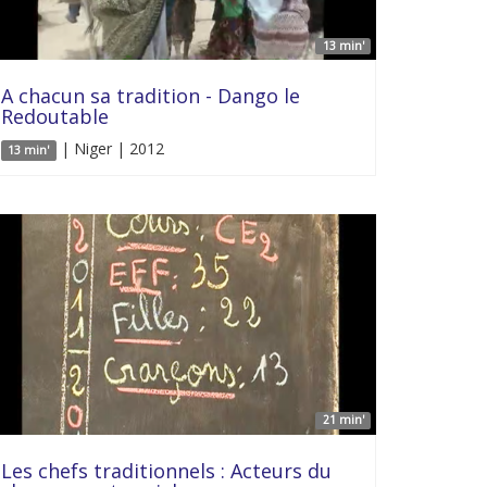
13 min'
A chacun sa tradition - Dango le
Redoutable
| Niger | 2012
13 min'
21 min'
Les chefs traditionnels : Acteurs du