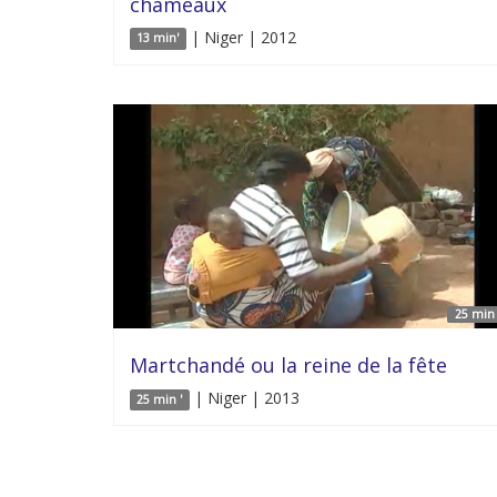
chameaux
| Niger | 2012
13 min'
25 min 
Martchandé ou la reine de la fête
| Niger | 2013
25 min '