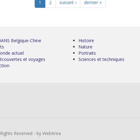
1
2
suivant ›
dernier »
0ANS Belgique-Chine
Histoire
ts
Nature
onde actuel
Portraits
écouvertes et voyages
Sciences et techniques
ction
l Rights Reserved - by WebKrea