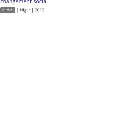
changement social
| Niger | 2012
21 min'