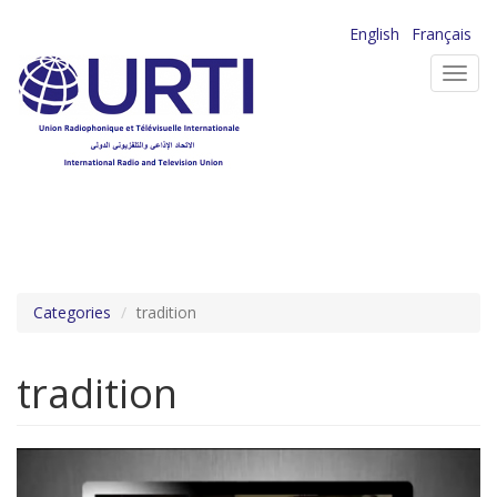
Aller
English
Français
au
Toggl
contenu
navig
principal
Categories
tradition
tradition