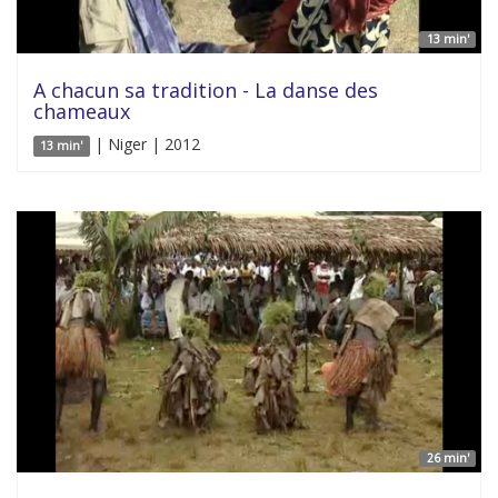
13 min'
A chacun sa tradition - La danse des
chameaux
| Niger | 2012
13 min'
26 min'