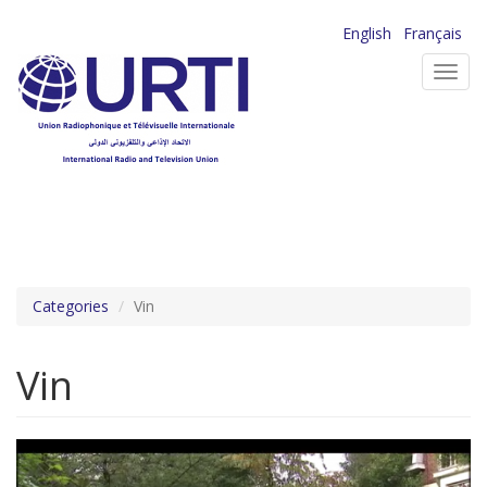
Aller
English
Français
au
Toggl
contenu
navig
principal
Categories
Vin
Vin