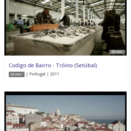
26 min '
Codigo de Bairro - Tróino (Setúbal)
| Portugal | 2011
26 min '