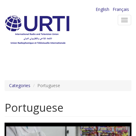
Skip
English
Français
to
Toggl
main
navig
content
Categories
Portuguese
Portuguese