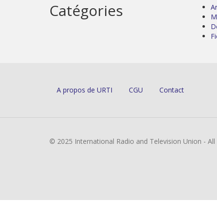
Catégories
Ar
M
D
Fi
A propos de URTI
CGU
Contact
© 2025 International Radio and Television Union - Al