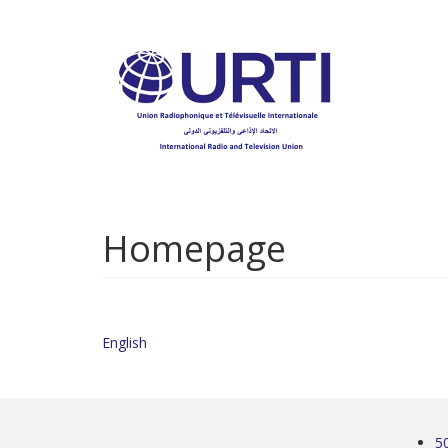
Aller
au
contenu
principal
Homepage
English
5