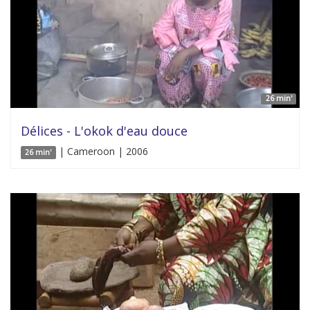
26 min'
Délices - L'okok d'eau douce
| Cameroon | 2006
26 min'