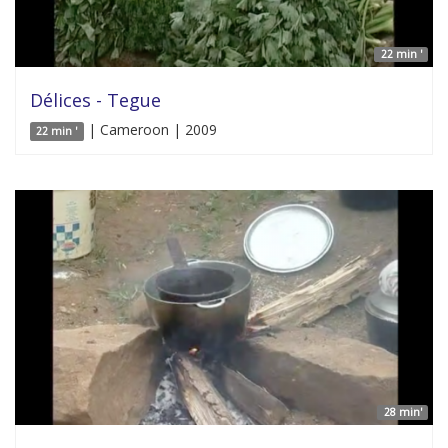
22 min '
Délices - Tegue
| Cameroon | 2009
22 min '
28 min'