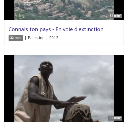
32 min'
Connais ton pays - En voie d'extinction
| Palestine | 2012
32 min'
52 min'