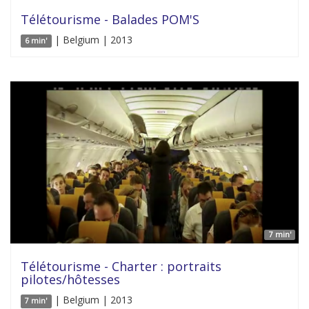
Télétourisme - Balades POM'S
| Belgium | 2013
6 min'
7 min'
Télétourisme - Charter : portraits
pilotes/hôtesses
| Belgium | 2013
7 min'