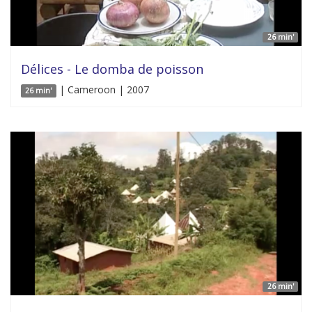
26 min'
Délices - Le domba de poisson
| Cameroon | 2007
26 min'
26 min'