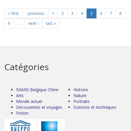
« first
‹ previous
1
2
3
4
5
6
7
8
9
…
next ›
last »
Catégories
50ANS Belgique-Chine
Histoire
Arts
Nature
Monde actuel
Portraits
Découvertes et voyages
Sciences et techniques
Fiction