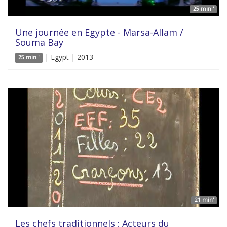
25 min '
Une journée en Egypte - Marsa-Allam /
Souma Bay
| Egypt | 2013
25 min '
21 min'
Les chefs traditionnels : Acteurs du