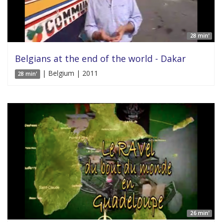
28 min'
Belgians at the end of the world - Dakar
| Belgium | 2011
28 min'
26 min'