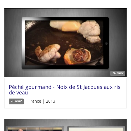
26 min'
Péché gourmand - Noix de St Jacques aux ris
de veau
| France | 2013
26 min'