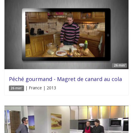
26 min'
Péché gourmand - Magret de canard au cola
| France | 2013
26 min'