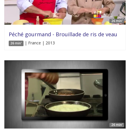
26 min'
Péché gourmand - Brouillade de ris de veau
| France | 2013
26 min'
26 min'