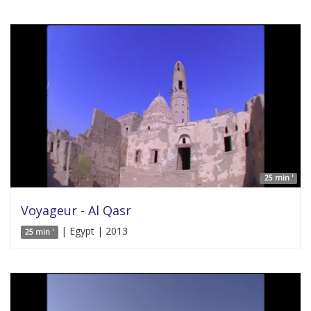
25 min '
Voyageur - Al Qasr
| Egypt | 2013
25 min '