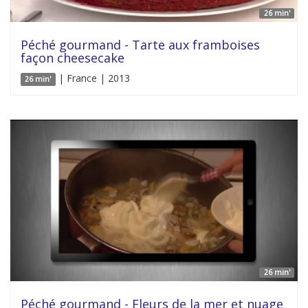
26 min'
Péché gourmand - Tarte aux framboises
façon cheesecake
| France | 2013
26 min'
26 min'
Péché gourmand - Fleurs de la mer et nuage