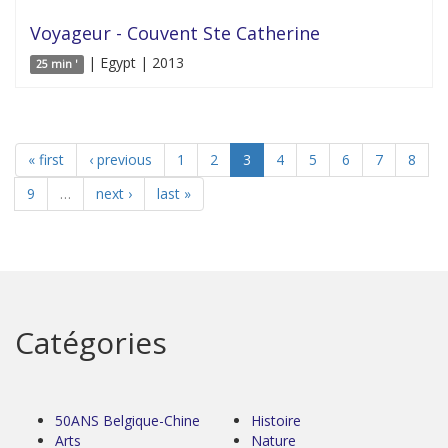
Voyageur - Couvent Ste Catherine
| Egypt | 2013
25 min '
« first
‹ previous
1
2
3
4
5
6
7
8
9
…
next ›
last »
Catégories
50ANS Belgique-Chine
Histoire
Arts
Nature