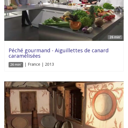
26 min'
Péché gourmand - Aiguillettes de canard
caramélisées
| France | 2013
26 min'