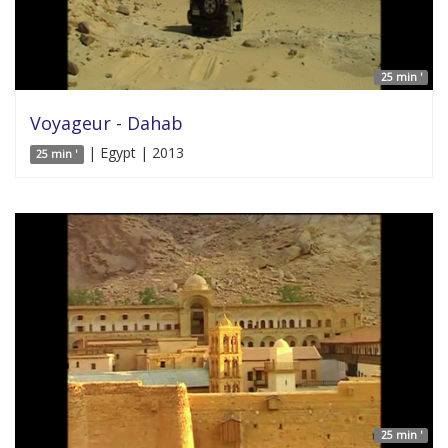
25 min '
Voyageur - Dahab
| Egypt | 2013
25 min '
25 min '