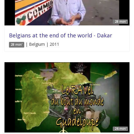
28 min'
Belgians at the end of the world - Dakar
| Belgium | 2011
28 min'
26 min'