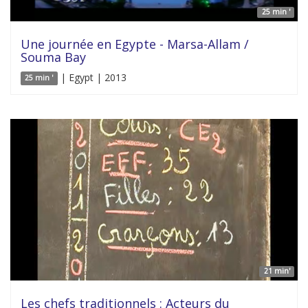
25 min '
Une journée en Egypte - Marsa-Allam /
Souma Bay
| Egypt | 2013
25 min '
21 min'
Les chefs traditionnels : Acteurs du