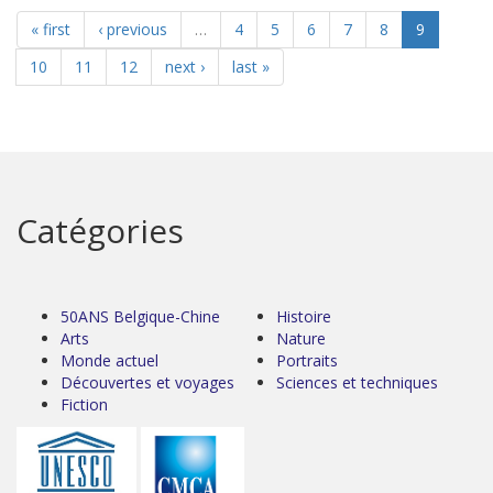
« first
‹ previous
…
4
5
6
7
8
9
10
11
12
next ›
last »
Catégories
50ANS Belgique-Chine
Histoire
Arts
Nature
Monde actuel
Portraits
Découvertes et voyages
Sciences et techniques
Fiction