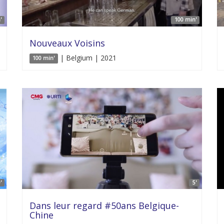
'
100 min'
Nouveaux Voisins
| Belgium | 2021
100 min'
'
5'
Dans leur regard #50ans Belgique-
Chine