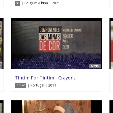
| Belgium-China | 2021
5'
'
6 min'
Tintim Por Tintim - Crayons
| Portugal | 2011
6 min'