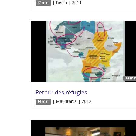
| Benin | 2011
27 min'
14 min
Retour des réfugiés
| Mauritania | 2012
14 min'