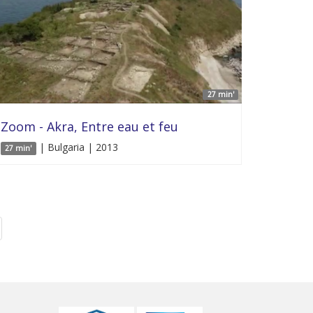
27 min'
Zoom - Akra, Entre eau et feu
| Bulgaria | 2013
27 min'