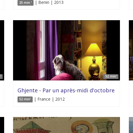
| Benin | 2013
25 min '
'
52 min'
Ghjente - Par un après-midi d'octobre
| France | 2012
52 min'