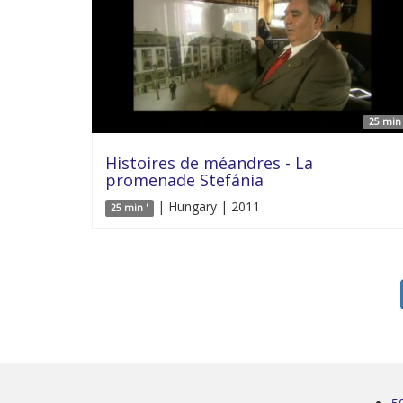
25 min 
Histoires de méandres - La
promenade Stefánia
| Hungary | 2011
25 min '