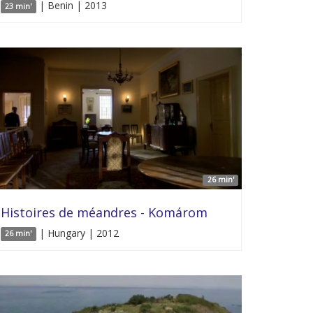
| Benin | 2013
23 min'
26 min'
Histoires de méandres - Komárom
| Hungary | 2012
26 min'