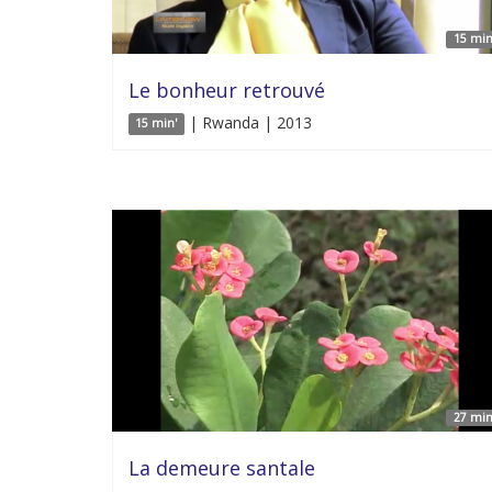
15 min
Le bonheur retrouvé
| Rwanda | 2013
15 min'
27 min
La demeure santale