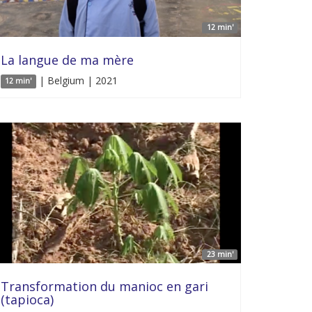
12 min'
La langue de ma mère
| Belgium | 2021
12 min'
23 min'
Transformation du manioc en gari
(tapioca)