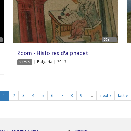
'
30 min'
Zoom - Histoires d'alphabet
| Bulgaria | 2013
30 min'
1
2
3
4
5
6
7
8
9
…
next ›
last »