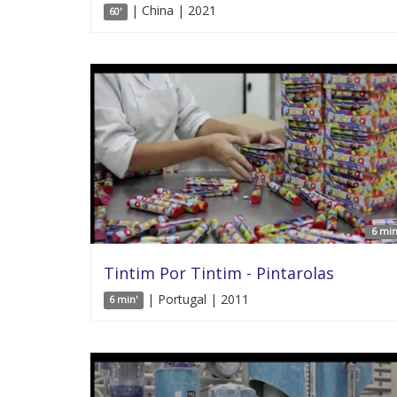
| China | 2021
60'
6 min
Tintim Por Tintim - Pintarolas
| Portugal | 2011
6 min'