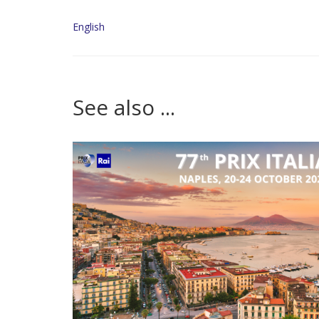
English
See also ...