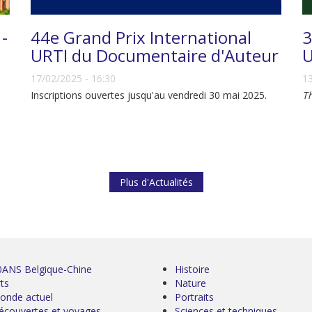
 -
44e Grand Prix International
3
URTI du Documentaire d'Auteur
U
17/02/2025 - 16:30
13
Inscriptions ouvertes jusqu'au vendredi 30 mai 2025.
T
Plus d'Actualités
0ANS Belgique-Chine
Histoire
ts
Nature
onde actuel
Portraits
écouvertes et voyages
Sciences et techniques