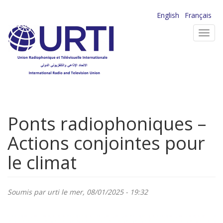
Aller
English
Français
au
Toggl
contenu
navig
principal
Ponts radiophoniques –
Actions conjointes pour
le climat
Soumis par
urti
le mer, 08/01/2025 - 19:32