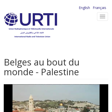
Aller
English
Français
au
Toggl
contenu
navig
principal
Belges au bout du
monde - Palestine