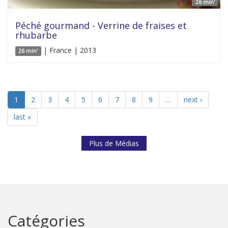
26 min'
Péché gourmand - Verrine de fraises et
rhubarbe
| France | 2013
26 min'
1
2
3
4
5
6
7
8
9
…
next ›
last »
Plus de Médias
Catégories