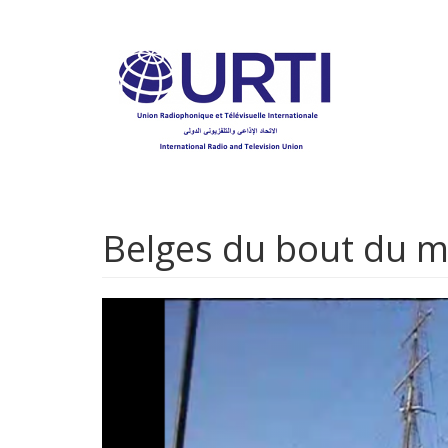
Aller
au
contenu
principal
Belges du bout du m