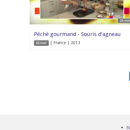
26 min
Péché gourmand - Souris d'agneau
| France | 2013
26 min'
5