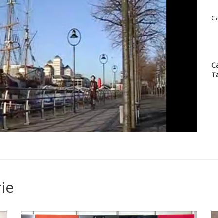
Ca
Ca
T
ie