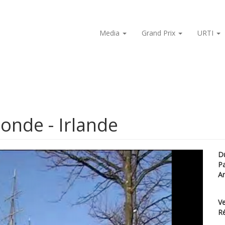
Media
Grand Prix
URTI
onde - Irlande
D
P
A
Ve
Ré