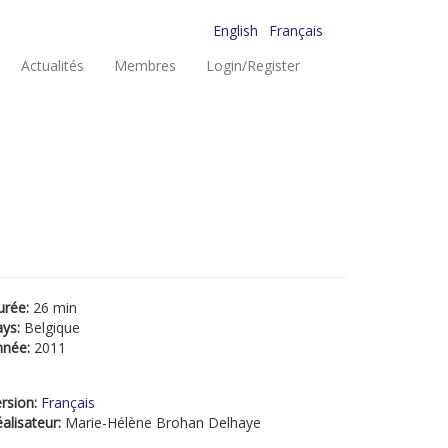
English
Français
Actualités
Membres
Login/Register
urée:
26 min
ays:
Belgique
nnée:
2011
rsion:
Français
alisateur:
Marie-Hélène Brohan Delhaye