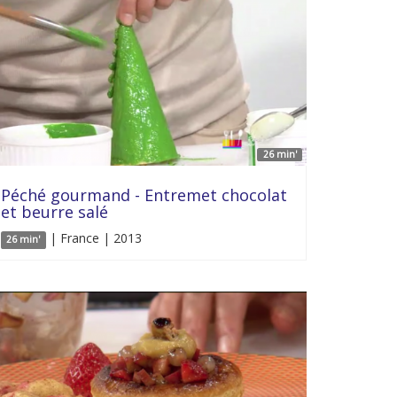
26 min'
Péché gourmand - Entremet chocolat
et beurre salé
| France | 2013
26 min'