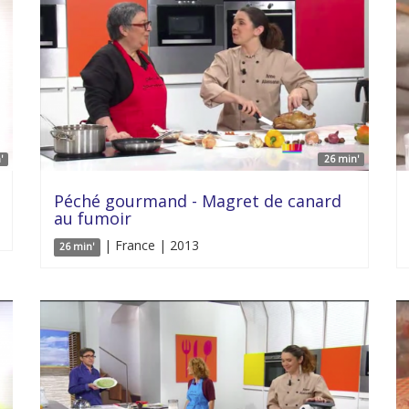
'
26 min'
Péché gourmand - Magret de canard
au fumoir
| France | 2013
26 min'