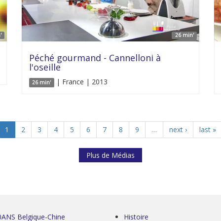
'
26 min'
Péché gourmand - Cannelloni à
l'oseille
| France | 2013
26 min'
1
2
3
4
5
6
7
8
9
…
next ›
last »
Plus de Médias
0ANS Belgique-Chine
Histoire