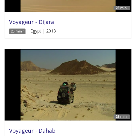
25 min '
Voyageur - Dijara
| Egypt | 2013
25 min '
25 min '
Voyageur - Dahab