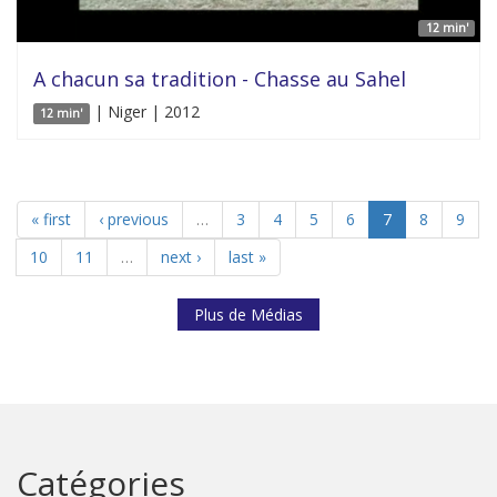
12 min'
A chacun sa tradition - Chasse au Sahel
| Niger | 2012
12 min'
« first
‹ previous
…
3
4
5
6
7
8
9
10
11
…
next ›
last »
Plus de Médias
Catégories