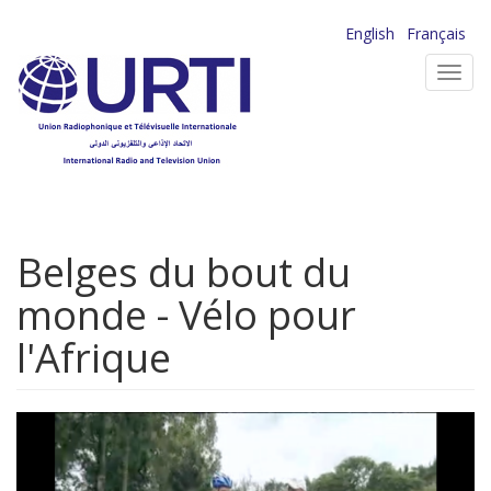
Aller
English
Français
au
Toggl
contenu
navig
principal
Belges du bout du
monde - Vélo pour
l'Afrique