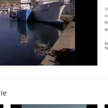
C
co
f
qu
Ca
T
ie