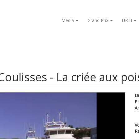
Media
Grand Prix
URTI
oulisses - La criée aux po
D
P
A
Ve
Ré