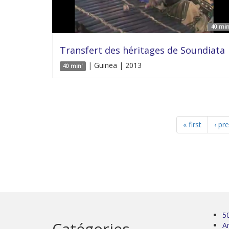
40 min
Transfert des héritages de Soundiata
| Guinea | 2013
40 min'
« first
‹ pr
5
Catégories
Ar