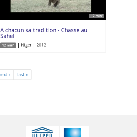
12 min'
A chacun sa tradition - Chasse au
Sahel
| Niger | 2012
12 min'
next ›
last »