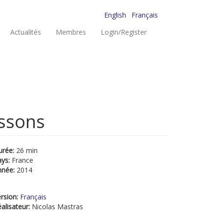
English
Français
Actualités
Membres
Login/Register
issons
urée:
26 min
ays:
France
nnée:
2014
rsion:
Français
alisateur:
Nicolas Mastras