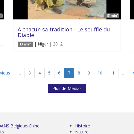
'
13 min'
A chacun sa tradition - Le souffle du
Diable
| Niger | 2012
13 min'
evious
…
3
4
5
6
7
8
9
10
11
…
Plus de Médias
0ANS Belgique-Chine
Histoire
ts
Nature