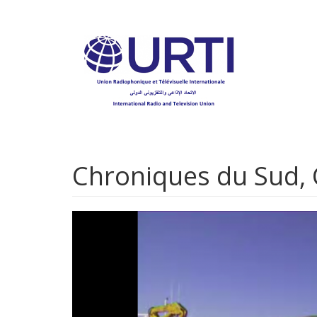
Aller
au
contenu
principal
Chroniques du Sud, C