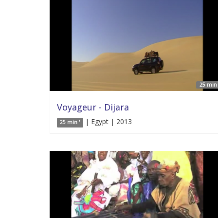
25 min 
Voyageur - Dijara
| Egypt | 2013
25 min '