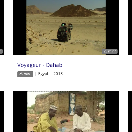
'
25 min '
Voyageur - Dahab
| Egypt | 2013
25 min '