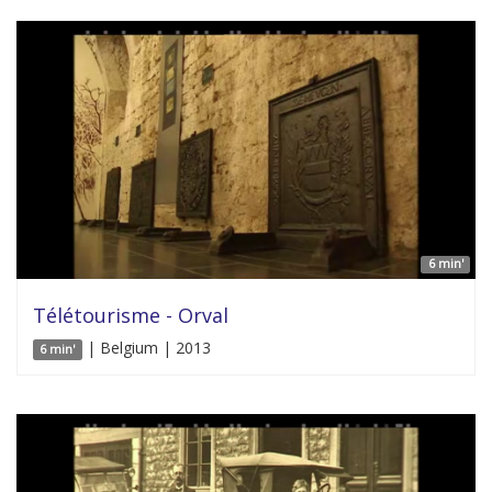
6 min'
Télétourisme - Orval
| Belgium | 2013
6 min'