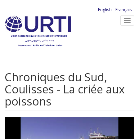
Aller
English
Français
au
Toggl
contenu
navig
principal
Chroniques du Sud,
Coulisses - La criée aux
poissons