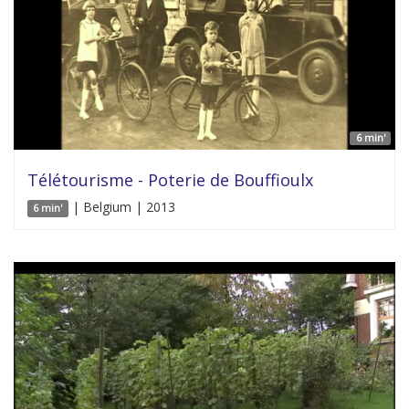
6 min'
Télétourisme - Poterie de Bouffioulx
| Belgium | 2013
6 min'