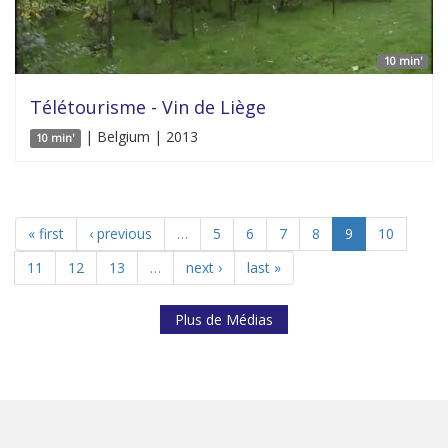
10 min'
Télétourisme - Vin de Liège
| Belgium | 2013
10 min'
« first
‹ previous
…
5
6
7
8
9
10
11
12
13
…
next ›
last »
Plus de Médias