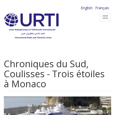
Aller
English
Français
au
Toggl
contenu
navig
principal
Chroniques du Sud,
Coulisses - Trois étoiles
à Monaco