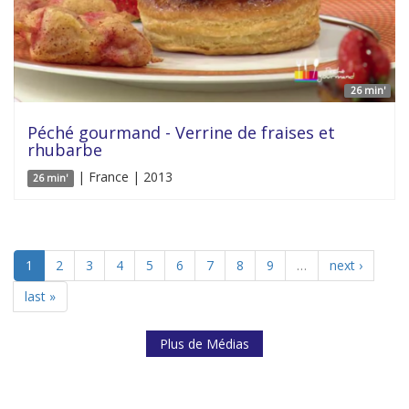
26 min'
Péché gourmand - Verrine de fraises et
rhubarbe
| France | 2013
26 min'
1
2
3
4
5
6
7
8
9
…
next ›
last »
Plus de Médias