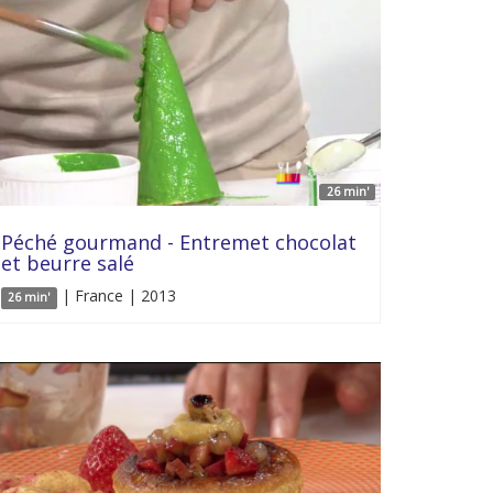
26 min'
Péché gourmand - Entremet chocolat
et beurre salé
| France | 2013
26 min'