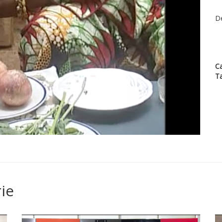
Dé
Ca
T
ie