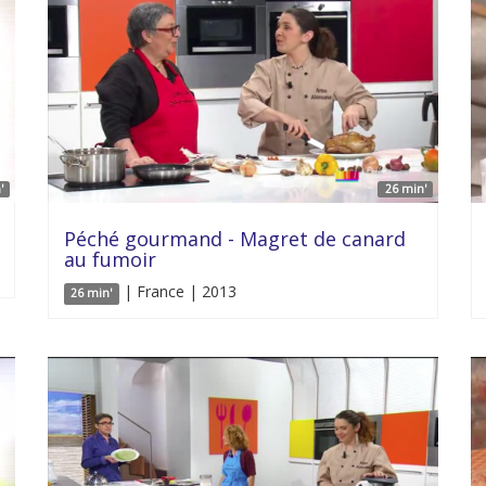
'
26 min'
Péché gourmand - Magret de canard
au fumoir
| France | 2013
26 min'