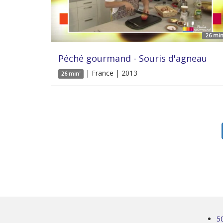
26 min
Péché gourmand - Souris d'agneau
| France | 2013
26 min'
5