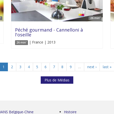
'
26 min'
Péché gourmand - Cannelloni à
l'oseille
| France | 2013
26 min'
1
2
3
4
5
6
7
8
9
…
next ›
last »
Plus de Médias
0ANS Belgique-Chine
Histoire