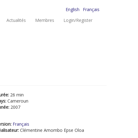
English
Français
Actualités
Membres
Login/Register
urée:
26 min
ays:
Cameroun
nnée:
2007
rsion:
Français
alisateur:
Clémentine Amombo Epse Oloa