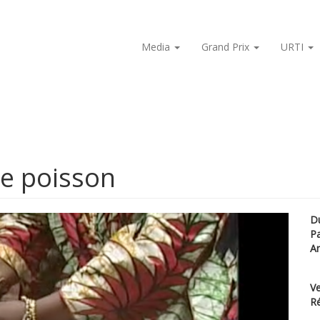
Media
Grand Prix
URTI
de poisson
D
P
A
Ve
Ré