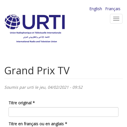
Aller
English
Français
au
Toggl
contenu
navig
principal
Grand Prix TV
Soumis par
urti
le jeu, 04/02/2021 - 09:52
Titre original
*
Titre en français ou en anglais
*