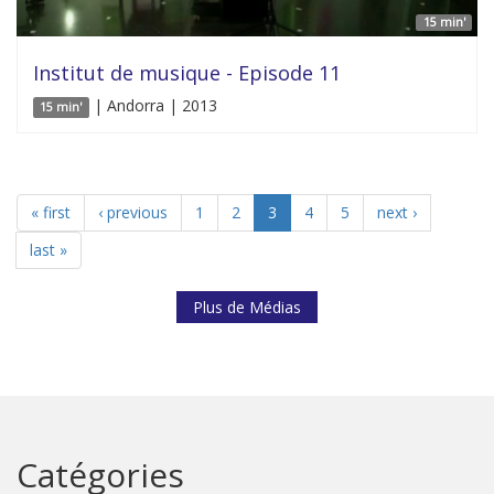
15 min'
Institut de musique - Episode 11
| Andorra | 2013
15 min'
« first
‹ previous
1
2
3
4
5
next ›
last »
Plus de Médias
Catégories