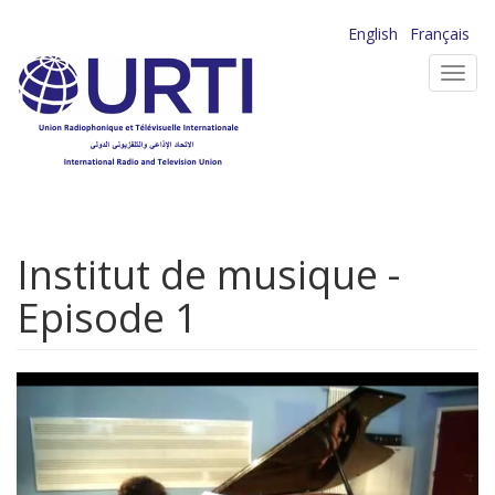
Aller
English
Français
au
Toggl
contenu
navig
principal
Institut de musique -
Episode 1