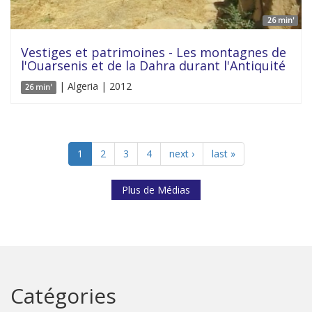
26 min'
Vestiges et patrimoines - Les montagnes de
l'Ouarsenis et de la Dahra durant l'Antiquité
| Algeria | 2012
26 min'
1
2
3
4
next ›
last »
Plus de Médias
Catégories