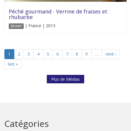
Péché gourmand - Verrine de fraises et
rhubarbe
| France | 2013
26 min'
1
2
3
4
5
6
7
8
9
…
next ›
last »
Plus de Médias
Catégories