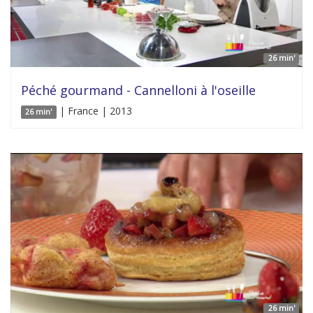
26 min'
Péché gourmand - Cannelloni à l'oseille
| France | 2013
26 min'
26 min'