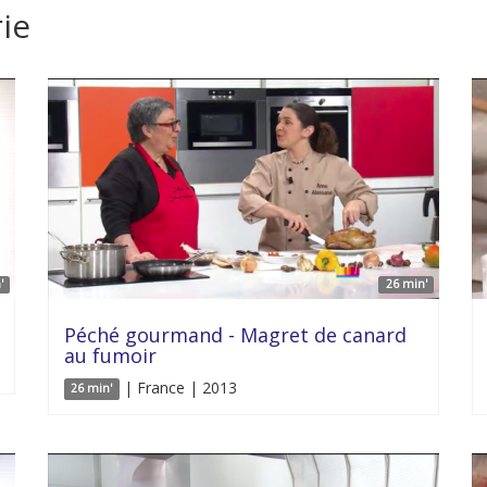
ie
'
26 min'
Péché gourmand - Magret de canard
au fumoir
| France | 2013
26 min'