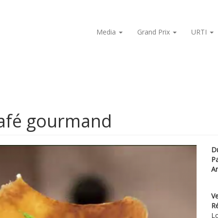
Media
Grand Prix
URTI
afé gourmand
D
P
A
Ve
Ré
Lo