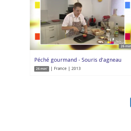
26 min
Péché gourmand - Souris d'agneau
| France | 2013
26 min'