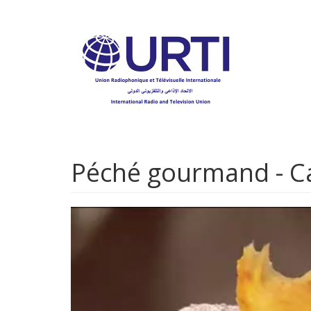
Aller
au
contenu
principal
Péché gourmand - C