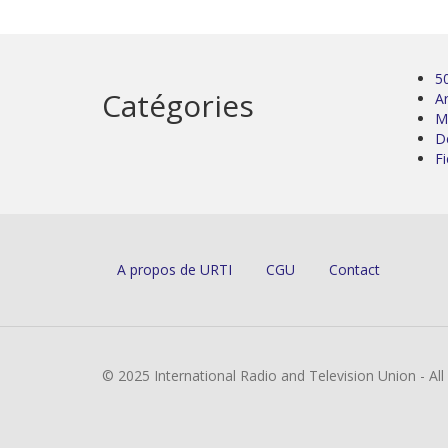
5
Catégories
Ar
M
D
Fi
A propos de URTI
CGU
Contact
© 2025 International Radio and Television Union - Al