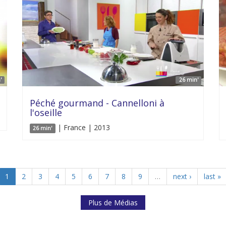
'
26 min'
Péché gourmand - Cannelloni à
l'oseille
| France | 2013
26 min'
1
2
3
4
5
6
7
8
9
…
next ›
last »
Plus de Médias