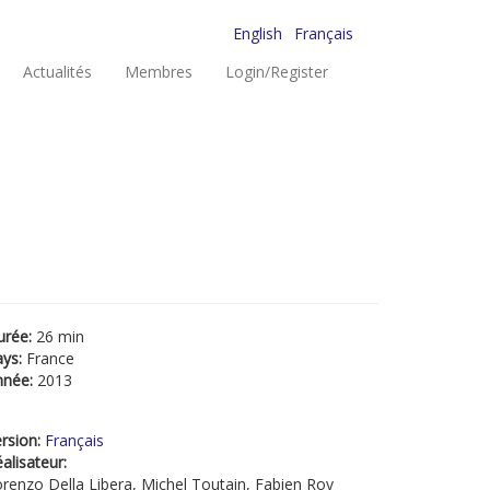
English
Français
Actualités
Membres
Login/Register
urée:
26 min
ays:
France
nnée:
2013
rsion:
Français
alisateur:
renzo Della Libera, Michel Toutain, Fabien Roy