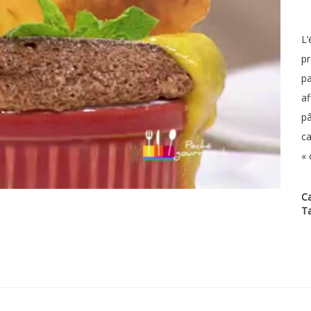
L’
pr
pa
af
pâ
ca
« 
Ca
T